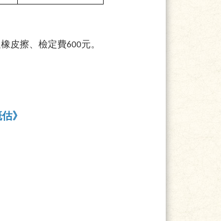
及橡皮擦、檢定費600元。
概估》