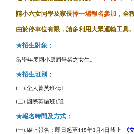
請小六女同學及家長
擇一場報名參加
，
全程
由於停車位有限，請多利用大眾運輸工具
★招生對象：
當學年度國小應屆畢業之女生。
★招生班別：
(
一).全人菁英班4班
(
二).國際英語班1班
★報名時間及方式：
(
一).線上報名：即日起至115年3月4日截止
《