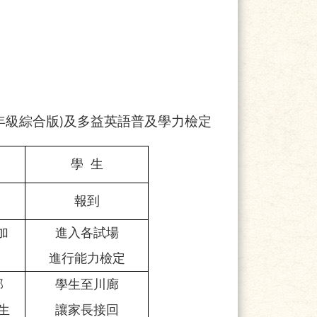
年級綜合版)及多益英語普及學力檢定
學 生
報到
加
進入各試場
進行能力檢定
部
學生至川廊
生
讓家長接回