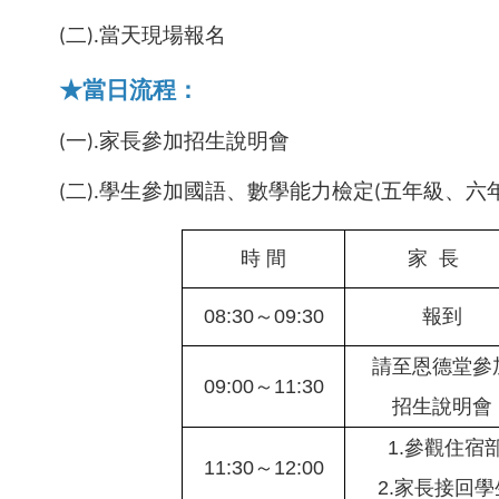
(
二).當天現場報名
★當日流程：
(
一).家長參加招生說明會
(
二).學生參加國語、數學能力檢定(五年級、六
時 間
家 長
08:30
～09:30
報到
請至恩德堂參
09:00
～11:30
招生說明會
1.
參觀住宿
11:30
～12:00
2.
家長接回學