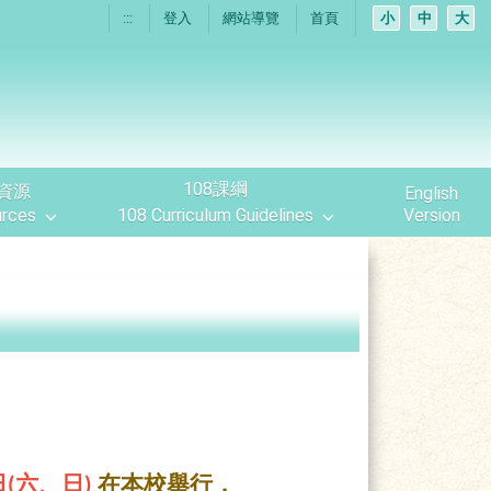
:::
登入
網站導覽
首頁
小
中
大
108課綱
資源
English
rces
108 Curriculum Guidelines
Version
日(六、日)
在本校舉行，