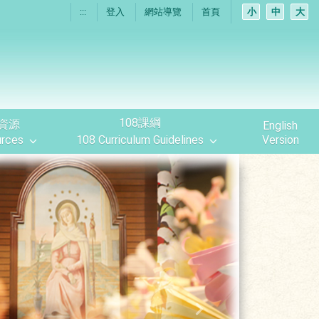
:::
登入
網站導覽
首頁
小
中
大
108課綱
資源
English
rces
108 Curriculum Guidelines
Version
Next